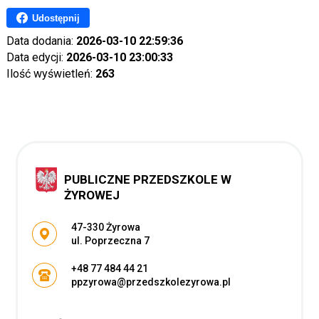
Udostępnij
Data dodania:
2026-03-10 22:59:36
Data edycji:
2026-03-10 23:00:33
Ilość wyświetleń:
263
PUBLICZNE PRZEDSZKOLE W
ŻYROWEJ
Adres pocztowy:
47-330 Żyrowa
ul. Poprzeczna 7
+48 77 484 44 21
ppzyrowa@przedszkolezyrowa.pl