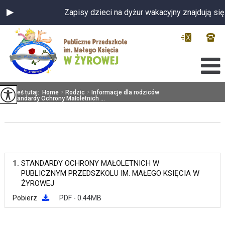
Zapisy dzieci na dyżur wakacyjny znajdują się
Jesteś tutaj:
Home
>
Rodzic
>
Informacje dla rodziców
>
Standardy Ochrony Małoletnich ...
1.
STANDARDY OCHRONY MAŁOLETNICH W
PUBLICZNYM PRZEDSZKOLU IM. MAŁEGO KSIĘCIA W
ŻYROWEJ
Pobierz
PDF - 0.44MB